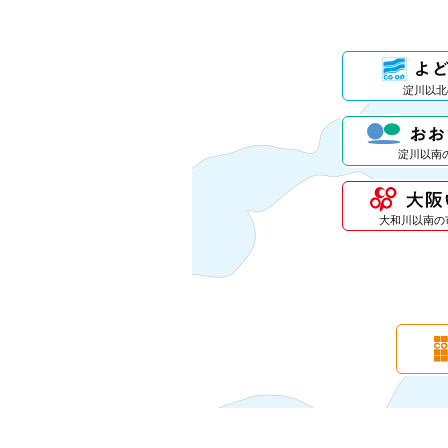
淀川以北
淀川以南
大和川以南の市