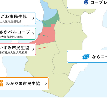
の大阪市,北摂地域
の大阪市,北河内地域
町村,東大阪,八尾,柏原