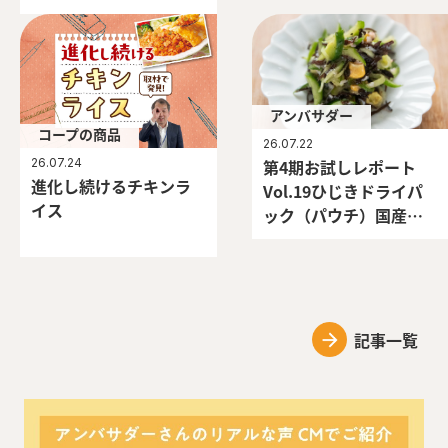
アンバサダー
コープの商品
26.07.22
26.07.24
第4期お試しレポート
進化し続けるチキンラ
Vol.19ひじきドライパ
イス
ック（パウチ）国産芽
ひじき使用
記事一覧