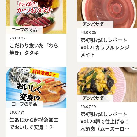
アンバサダー
コープの商品
26.08.05
26.08.07
第4期お試しレポート
こだわり抜いた「わら
Vol.21カラフルレンジ
焼き」タタキ
メイト
アンバサダー
コープの商品
26.07.29
26.07.31
第4期お試しレポート
生あじから超特急加工
Vol.20卵で仕上げる！
でおいしく変身！？
木須肉（ムースーロ
ー）