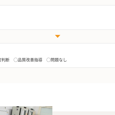
収判断 ◯品質改善指導 ◯問題なし