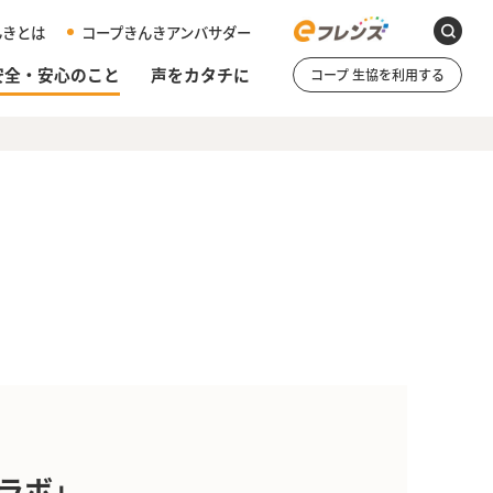
んきとは
コープきんきアンバサダー
安全・安心のこと
声をカタチに
コープ 生協を利用する
ラボ」