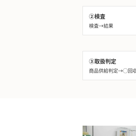
②検査
検査→結果
③取扱判定
商品供給判定→
◯回