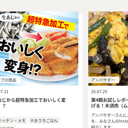
ープの商品
アンバサダー
07.31
26.07.29
あじから超特急加工でおいしく変
第4期お試しレポート
！？
げる！木須肉（ム
アンバサダーさんに
キッチン・メモ
＃おうちごはん
を、みなさんのInst
紹介します。