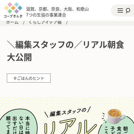
滋賀、京都、奈良、大阪、和歌山
7つの生協の事業連合
ホーム
/
くらしアイデア箱
/
＼編集スタッフの／リアル朝食
大公開
＃ごはんのヒント