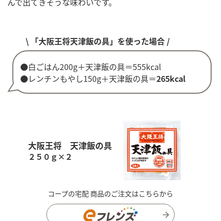
んで出てきそうな味わいです。
\ 「大阪王将天津飯の具」を使った場合 /
●白ごはん200g＋天津飯の具＝555kcal
●レンチンもやし150g＋天津飯の具＝
265kcal
大阪王将 天津飯の具
２５０ｇ×２
コープの宅配 商品のご注文はこちらから