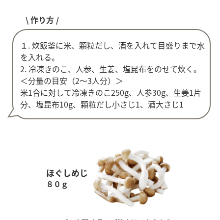
\ 作り方 /
１. 炊飯釜に米、顆粒だし、酒を入れて目盛りまで水
を入れる。
2. 冷凍きのこ、人参、生姜、塩昆布をのせて炊く。
＜分量の目安（2～3人分）＞
米1合に対して冷凍きのこ250g、人参30g、生姜1片
分、塩昆布10g、顆粒だし小さじ1、酒大さじ1
ほぐしめじ
８０ｇ