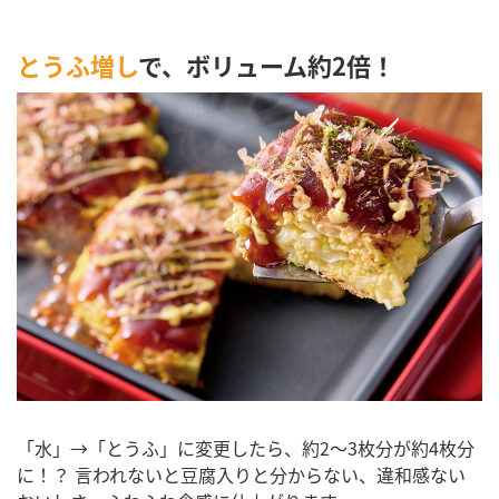
とうふ増し
で、ボリューム約2倍！
「水」→「とうふ」に変更したら、約2～3枚分が約4枚分
に！？ 言われないと豆腐入りと分からない、違和感ない