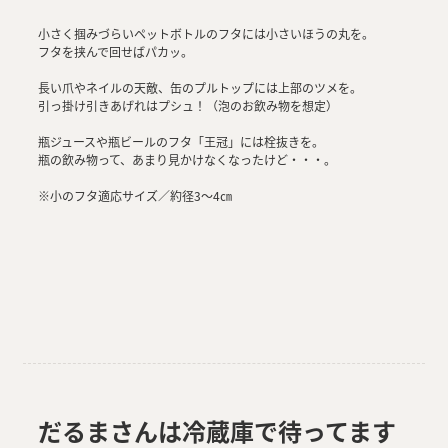
小さく掴みづらいペットボトルのフタには小さいほうの丸を。
フタを挟んで回せばパカッ。
長い爪やネイルの天敵、缶のプルトップには上部のツメを。
引っ掛け引きあげれはプシュ！（泡のお飲み物を想定）
瓶ジュースや瓶ビールのフタ「王冠」には栓抜きを。
瓶の飲み物って、あまり見かけなくなったけど・・・。
※小のフタ適応サイズ／約径3～4㎝
だるまさんは冷蔵庫で待ってます