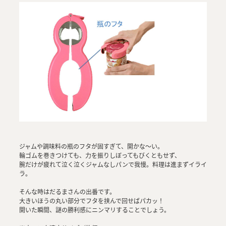
ジャムや調味料の瓶のフタが固すぎて、開かな～い。
輪ゴムを巻きつけても、力を振りしぼってもびくともせず、
腕だけが疲れて泣く泣くジャムなしパンで我慢。料理は進まずイライ
ラ。
そんな時はだるまさんの出番です。
大きいほうの丸い部分でフタを挟んで回せばパカッ！
開いた瞬間、謎の勝利感にニンマリすることでしょう。