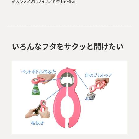
※大のフタ適応サイズ／約径4.3～8㎝
いろんなフタをサクッと開けたい