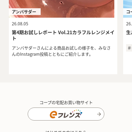
アンバサダー
コ
26.08.05
26
第4期お試しレポート Vol.21カラフルレンジメイ
生
ト
アンバサダーさんによる商品お試しの様子を、みなさ
＃
んのInstagram投稿とともにご紹介します。
コープの宅配お買い物サイト