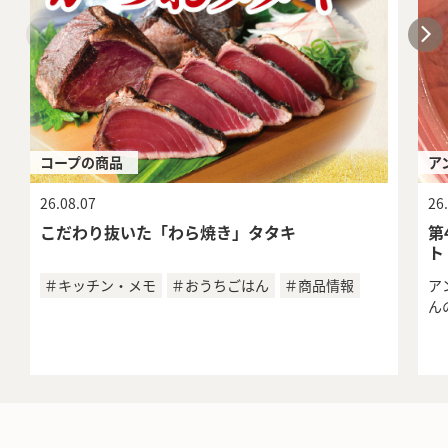
コープの商品
ア
26.08.07
26
こだわり抜いた「わら焼き」タタキ
第
ト
＃キッチン・メモ
＃おうちごはん
＃商品情報
ア
ん