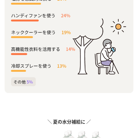
＼ 夏の水分補給に ／