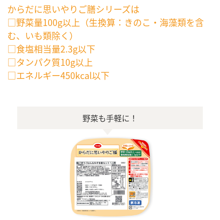
からだに思いやりご膳シリーズは
□野菜量100g以上（生換算：きのこ・海藻類を含
む、いも類除く）
□食塩相当量2.3g以下
□タンパク質10g以上
□エネルギー450kcal以下
野菜も手軽に！