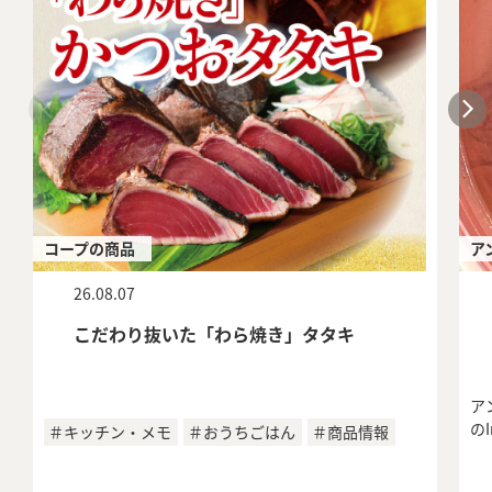
コープの商品
ア
26.08.07
こだわり抜いた「わら焼き」タタキ
ア
の
＃キッチン・メモ
＃おうちごはん
＃商品情報