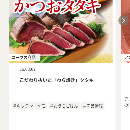
コープの商品
ア
26.08.07
こだわり抜いた「わら焼き」タタキ
ア
の
＃キッチン・メモ
＃おうちごはん
＃商品情報