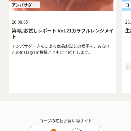
アンバサダー
コ
26.08.05
26
第4期お試しレポート Vol.21カラフルレンジメイ
生
ト
アンバサダーさんによる商品お試しの様子を、みなさ
んのInstagram投稿とともにご紹介します。
＃
コープの宅配お買い物サイト