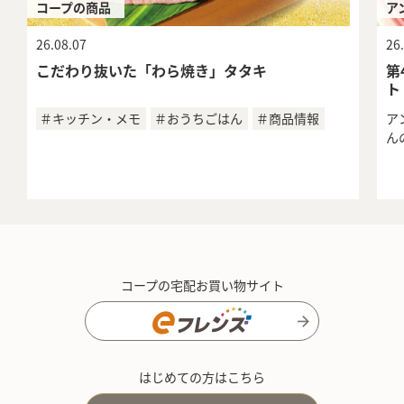
コープの商品
ア
26.08.07
26
こだわり抜いた「わら焼き」タタキ
第
ト
＃キッチン・メモ
＃おうちごはん
＃商品情報
ア
ん
コープの宅配お買い物サイト
はじめての方はこちら