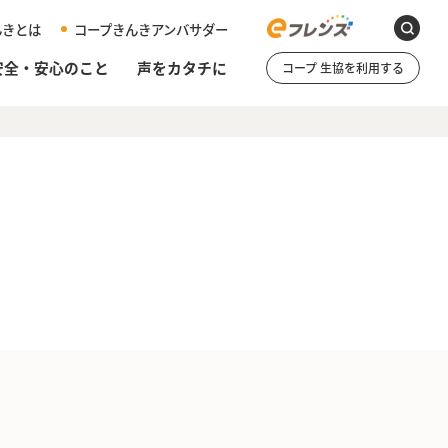
んきとは
コープきんきアンバサダー
安全・安心のこと
声をカタチに
コープ 生協を利用する