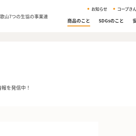
お知らせ
コープき
和歌山
7つの生協の事業連
商品のこと
SDGsのこと
情報を発信中！