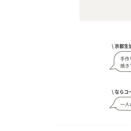
\ 京都生
手作
焼き
\ ならコ
一人