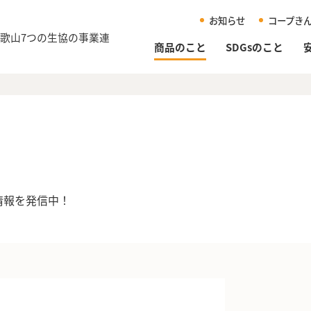
お知らせ
コープき
和歌山
7つの生協の事業連
商品のこと
SDGsのこと
情報を発信中！