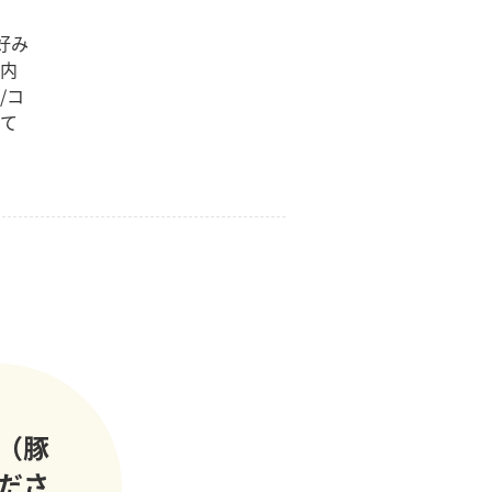
好み
案内
/コ
して
（豚
ださ