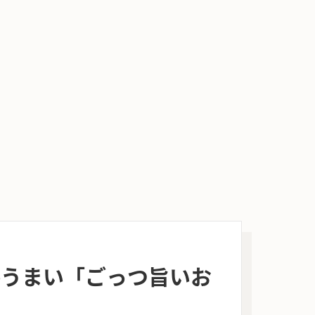
eうまい「ごっつ旨いお