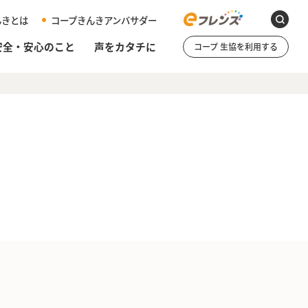
んきとは
コープきんきアンバサダー
安全・安心のこと
声をカタチに
コープ 生協を利用する