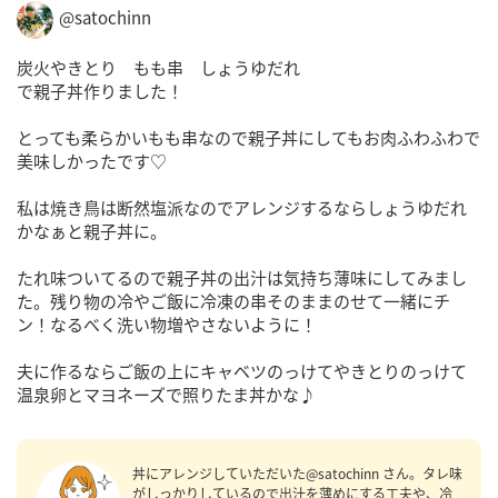
@satochinn
炭火やきとり もも串 しょうゆだれ
で親子丼作りました！
とっても柔らかいもも串なので親子丼にしてもお肉ふわふわで
美味しかったです♡
私は焼き鳥は断然塩派なのでアレンジするならしょうゆだれ
かなぁと親子丼に。
たれ味ついてるので親子丼の出汁は気持ち薄味にしてみまし
た。残り物の冷やご飯に冷凍の串そのままのせて一緒にチ
ン！なるべく洗い物増やさないように！
夫に作るならご飯の上にキャベツのっけてやきとりのっけて
温泉卵とマヨネーズで照りたま丼かな♪
丼にアレンジしていただいた@satochinn さん。タレ味
がしっかりしているので出汁を薄めにする工夫や、冷