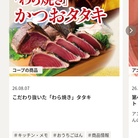
コープの商品
ア
26.08.07
26
こだわり抜いた「わら焼き」タタキ
第
ト
ア
ん
＃キッチン・メモ
＃おうちごはん
＃商品情報