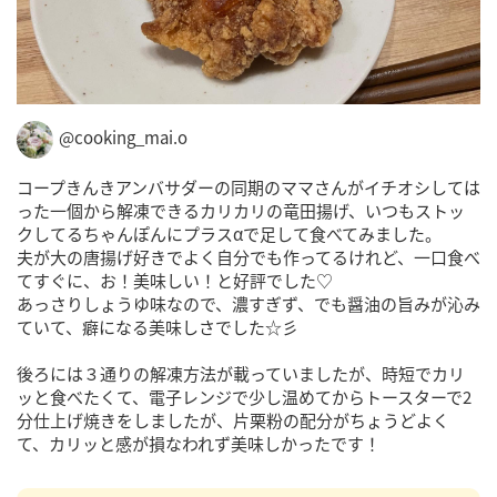
@cooking_mai.o
コープきんきアンバサダーの同期のママさんがイチオシしては
った一個から解凍できるカリカリの竜田揚げ、いつもストッ
クしてるちゃんぽんにプラスαで足して食べてみました。
夫が大の唐揚げ好きでよく自分でも作ってるけれど、一口食べ
てすぐに、お！美味しい！と好評でした♡
あっさりしょうゆ味なので、濃すぎず、でも醤油の旨みが沁み
ていて、癖になる美味しさでした☆彡
後ろには３通りの解凍方法が載っていましたが、時短でカリ
ッと食べたくて、電子レンジで少し温めてからトースターで2
分仕上げ焼きをしましたが、片栗粉の配分がちょうどよく
て、カリッと感が損なわれず美味しかったです！