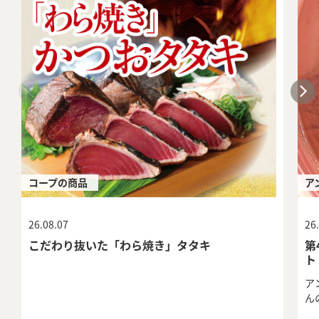
コープの商品
ア
26.08.07
26
こだわり抜いた「わら焼き」タタキ
第
ト
ア
ん