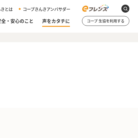
んきとは
コープきんきアンバサダー
安全・安心のこと
声をカタチに
コープ 生協を利用する