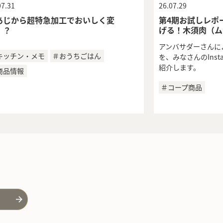
07.31
26.07.29
あじから超特急加工でおいしく変
第4期お試しレポート
！？
げる！木須肉（ム
アンバサダーさんに
キッチン・メモ
＃おうちごはん
を、みなさんのInst
紹介します。
商品情報
＃コープ商品