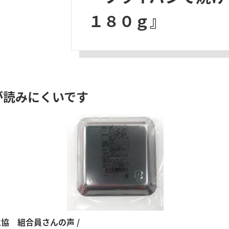
１８０ｇ』
が読みにくいです
生協 組合員さんの声 /