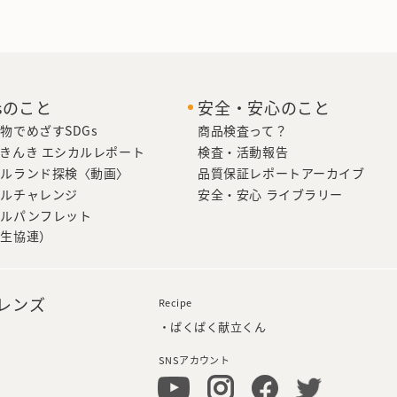
Gsのこと
安全・安心のこと
物でめざすSDGs
商品検査って？
きんき エシカルレポート
検査・活動報告
カルランド探検〈動画〉
品質保証レポートアーカイブ
カルチャレンジ
安全・安心 ライブラリー
カルパンフレット
本生協連）
フレンズ
Recipe
・ぱくぱく献立くん
SNSアカウント