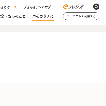
んきとは
コープきんきアンバサダー
安全・安心のこと
声をカタチに
コープ 生協を利用する