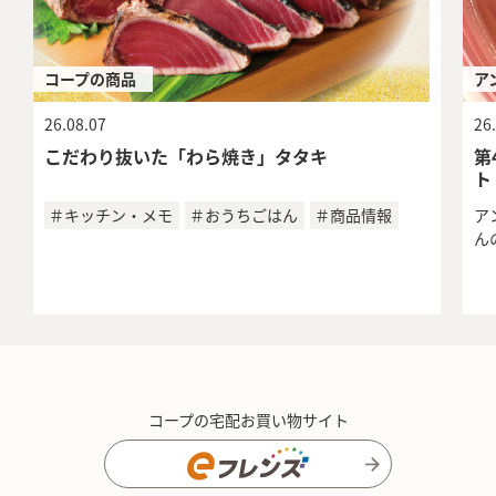
コープの商品
ア
26.08.07
26
こだわり抜いた「わら焼き」タタキ
第
ト
＃キッチン・メモ
＃おうちごはん
＃商品情報
ア
ん
コープの宅配お買い物サイト